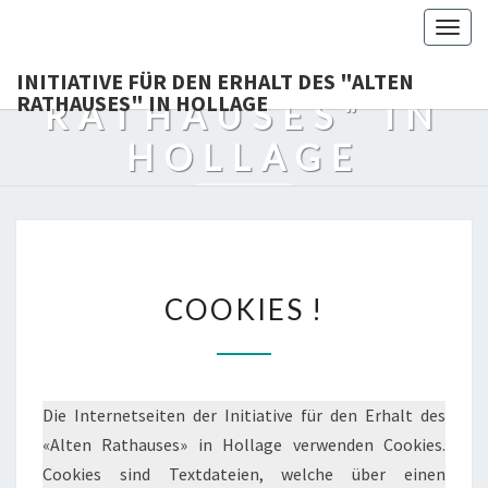
DEN ERHALT DES
Togg
navig
"ALTEN
INITIATIVE FÜR DEN ERHALT DES "ALTEN
RATHAUSES" IN HOLLAGE
RATHAUSES" IN
HOLLAGE
Bewahren, Was Uns Verbindet !
COOKIES
COOKIES !
!
Die Internetseiten der Initiative für den Erhalt des
«Alten Rathauses» in Hollage verwenden Cookies.
Cookies sind Textdateien, welche über einen