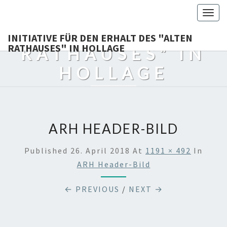
DEN ERHALT DES
Togg
navig
"ALTEN
INITIATIVE FÜR DEN ERHALT DES "ALTEN
RATHAUSES" IN HOLLAGE
RATHAUSES" IN
HOLLAGE
Bewahren, Was Uns Verbindet !
ARH HEADER-BILD
Published
26. April 2018
At
1191 × 492
In
ARH Header-Bild
← PREVIOUS
/
NEXT →