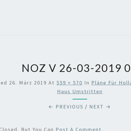
NOZ V 26-03-2019 
hed
26. März 2019
At
559 × 570
In
Pläne Für Holl
Haus Umstritten
← PREVIOUS
/
NEXT →
Closed, But You Can
Post A Comment
.