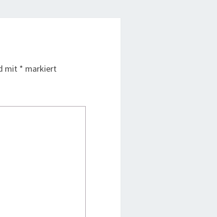
nd mit
*
markiert