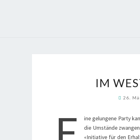
IM WES
26. M
E
ine gelungene Party kan
die Umstände zwangen u
«Initiative für den Erh