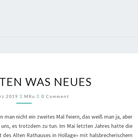
IM
TEN WAS NEUES
WESTEN
WAS
Comments
ärz 2019
MRu
0 Comment
NEUES
n man nicht ein zweites Mal feiern, das weiß man ja, aber
ns, es trotzdem zu tun. Im Mai letzten Jahres hatte die
alt des Alten Rathauses in Hollage» mit halsbrecherischem