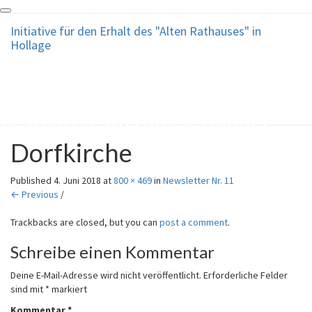
Toggle
Initiative für den Erhalt des
Initiative für den Erhalt des "Alten Rathauses" in
navigation
Hollage
"Alten Rathauses" in
Hollage
Bewahren, was uns verbindet !
Dorfkirche
Published
4. Juni 2018
at
800 × 469
in
Newsletter Nr. 11
← Previous
/
Trackbacks are closed, but you can
post a comment
.
Schreibe einen Kommentar
Deine E-Mail-Adresse wird nicht veröffentlicht.
Erforderliche Felder
sind mit
*
markiert
Kommentar
*