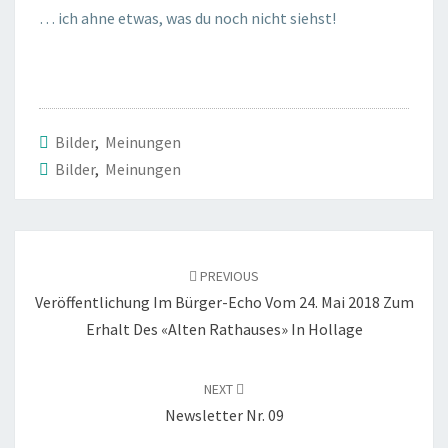
DES
… ich ahne etwas, was du noch nicht siehst!
«ALTEN
RATHAUSES»
IN
HOLLAGE
Bilder
,
Meinungen
Bilder
,
Meinungen
Post
navigation
PREVIOUS
Veröffentlichung Im Bürger-Echo Vom 24. Mai 2018 Zum
Erhalt Des «Alten Rathauses» In Hollage
NEXT
Newsletter Nr. 09