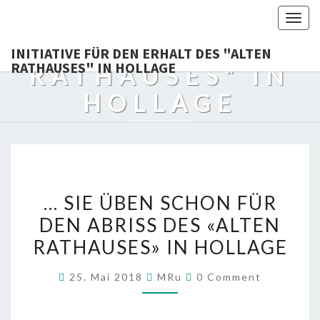
DEN ERHALT DES
Togg
navig
"ALTEN
INITIATIVE FÜR DEN ERHALT DES "ALTEN
RATHAUSES" IN HOLLAGE
RATHAUSES" IN
HOLLAGE
Bewahren, Was Uns Verbindet !
…
… SIE ÜBEN SCHON FÜR
SIE
DEN ABRISS DES «ALTEN
ÜBEN
RATHAUSES» IN HOLLAGE
SCHON
FÜR
Comments
25. Mai 2018
MRu
0 Comment
DEN
ABRISS