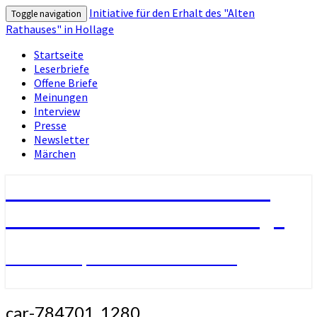
Initiative für den Erhalt des "Alten
Toggle navigation
Rathauses" in Hollage
Startseite
Leserbriefe
Offene Briefe
Meinungen
Interview
Presse
Newsletter
Märchen
Initiative für den Erhalt des
"Alten Rathauses" in Hollage
Bewahren, was uns verbindet !
car-784701_1280