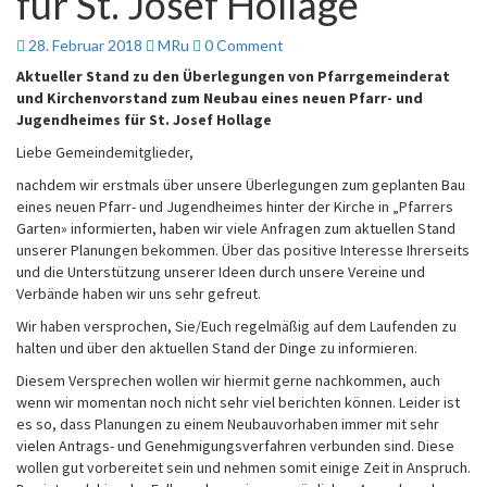
für St. Josef Hollage
neuen
Pfarr-
und
Comments
28. Februar 2018
MRu
0 Comment
Jugendheimes
Aktueller Stand zu den Überlegungen von Pfarrgemeinderat
für
und
Kirchenvorstand zum Neubau eines neuen Pfarr- und
St.
Jugendheimes
für St. Josef Hollage
Josef
Hollage
Liebe Gemeindemitglieder,
nachdem wir erstmals über unsere Überlegungen zum geplanten Bau
eines neuen Pfarr- und Jugendheimes hinter der Kirche in „Pfarrers
Garten» informierten, haben wir viele Anfragen zum aktuellen Stand
unserer Planungen bekommen. Über das positive Interesse Ihrerseits
und die Unterstützung unserer Ideen durch unsere Vereine und
Verbände haben wir uns sehr gefreut.
Wir haben versprochen, Sie/Euch regelmäßig auf dem Laufenden zu
halten und über den aktuellen Stand der Dinge zu informieren.
Diesem Versprechen wollen wir hiermit gerne nachkommen, auch
wenn wir momentan noch nicht sehr viel berichten können. Leider ist
es so, dass Planungen zu einem Neubauvorhaben immer mit sehr
vielen Antrags- und Genehmigungsverfahren verbunden sind. Diese
wollen gut vorbereitet sein und nehmen somit einige Zeit in Anspruch.