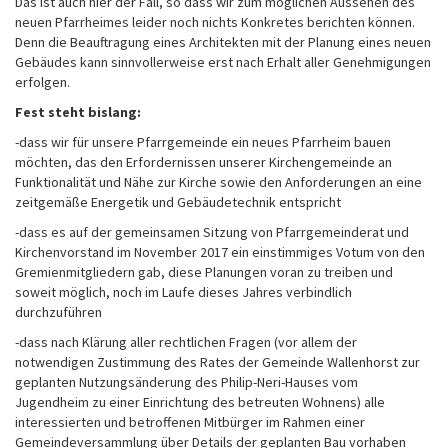
Das ist auch hier der Fall, so dass wir zum möglichen Aussehen des
neuen Pfarrheimes leider noch nichts Konkretes berichten können.
Denn die Beauftragung eines Architekten mit der Planung eines neuen
Gebäudes kann sinnvollerweise erst nach Erhalt aller Genehmigungen
erfolgen.
Fest steht bislang:
-dass wir für unsere Pfarrgemeinde ein neues Pfarrheim bauen
möchten, das den Erfordernissen unserer Kirchengemeinde an
Funktionalität und Nähe zur Kirche sowie den Anforderungen an eine
zeitgemäße Energetik und Gebäudetechnik entspricht
-dass es auf der gemeinsamen Sitzung von Pfarrgemeinderat und
Kirchenvorstand im November 2017 ein einstimmiges Votum von den
Gremienmitgliedern gab, diese Planungen voran zu treiben und
soweit möglich, noch im Laufe dieses Jahres verbindlich
durchzuführen
-dass nach Klärung aller rechtlichen Fragen (vor allem der
notwendigen Zustimmung des Rates der Gemeinde Wallenhorst zur
geplanten Nutzungsänderung des Philip-Neri-Hauses vom
Jugendheim zu einer Einrichtung des betreuten Wohnens) alle
interessierten und betroffenen Mitbürger im Rahmen einer
Gemeindeversammlung über Details der geplanten Bau vorhaben