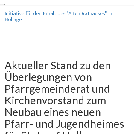
Toggle
Initiative für den Erhalt des
Initiative für den Erhalt des "Alten Rathauses" in
navigation
Hollage
"Alten Rathauses" in
Hollage
Bewahren, was uns verbindet !
Aktueller Stand zu den
Aktueller
Stand
Überlegungen von
zu
den
Pfarrgemeinderat und
Überlegungen
von
Kirchenvorstand zum
Pfarrgemeinderat
und
Neubau eines neuen
Kirchenvorstand
zum
Pfarr- und Jugendheimes
Neubau
eines